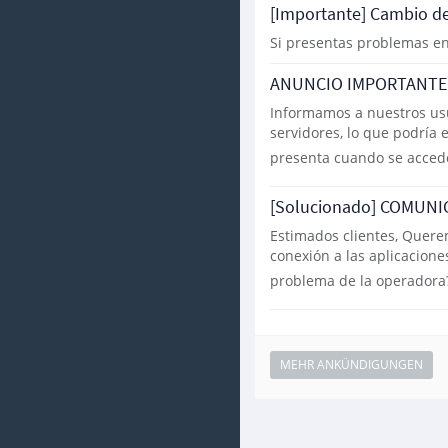
[Importante] Cambio 
Si presentas problemas en 
ANUNCIO IMPORTANTE 
Informamos a nuestros us
servidores, lo que podría
presenta cuando se accede
[Solucionado] COMUN
Estimados clientes, Quere
conexión a las aplicacione
problema de la operadora
MEHR ANKÜNDIGUNGEN