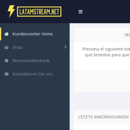
Navigation
ein-/ausblenden
Kundencenter Home
VE
Shop
Presiona el siguiente bo
que tenemos para que 
Wissensdatenbank
Kontaktieren Sie uns
LETZTE ANKÜNDIGUNGEN