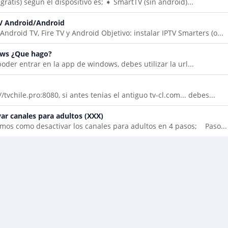
(gratis) segun el dispositivo es; ➧ SmartTV (sin android)...
TV Android/Android
ndroid TV, Fire TV y Android Objetivo: instalar IPTV Smarters (o...
ows ¿Que hago?
oder entrar en la app de windows, debes utilizar la url...
tvchile.pro:8080, si antes tenias el antiguo tv-cl.com... debes...
ar canales para adultos (XXX)
remos como desactivar los canales para adultos en 4 pasos; Paso...