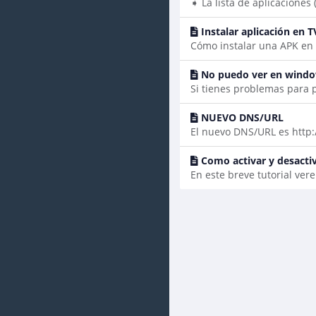
➧ La lista de aplicaciones 
Instalar aplicación en 
Cómo instalar una APK en A
No puedo ver en wind
Si tienes problemas para p
NUEVO DNS/URL
El nuevo DNS/URL es http://
Como activar y desactiv
En este breve tutorial ve