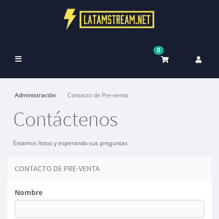
0
Alternar
Navegación
Administración
Contacto de Pre-venta
Contáctenos
Estamos listos y esperando sus preguntas
CONTACTO DE PRE-VENTA
Nombre