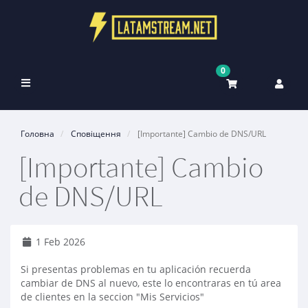
0
Toggle
navigation
Головна
Сповіщення
[Importante] Cambio de DNS/URL
[Importante] Cambio
de DNS/URL
1 Feb 2026
Si presentas problemas en tu aplicación recuerda
cambiar de DNS al nuevo, este lo encontraras en tú area
de clientes en la seccion "Mis Servicios"