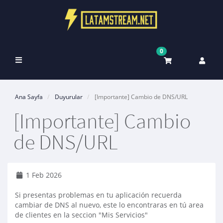
0
Toggle
navigation
Ana Sayfa
Duyurular
[Importante] Cambio de DNS/URL
[Importante] Cambio
de DNS/URL
1 Feb 2026
Si presentas problemas en tu aplicación recuerda
cambiar de DNS al nuevo, este lo encontraras en tú area
de clientes en la seccion "Mis Servicios"