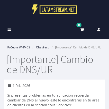
0
Toggle
navigation
Početna WHMCS
Obavijesti
[Importante] Cambio de DNS/URL
[Importante] Cambio
de DNS/URL
1 Feb 2026
Si presentas problemas en tu aplicación recuerda
cambiar de DNS al nuevo, este lo encontraras en tú area
de clientes en la seccion "Mis Servicios"