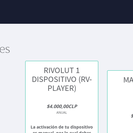
es
RIVOLUT 1
DISPOSITIVO (RV-
MA
PLAYER)
$4.000,00CLP
ANUAL
La activación de tu dispositivo
es manual, por lo cual debes