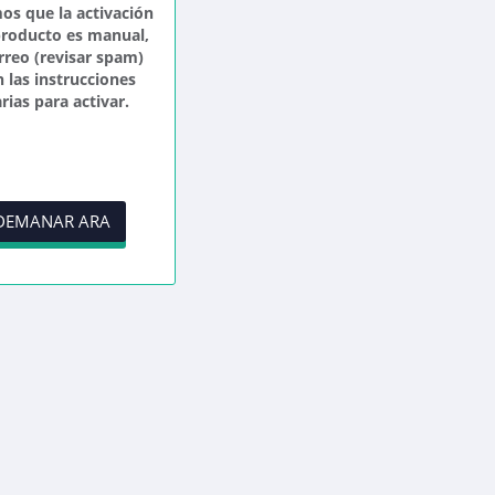
s que la activación
producto es manual,
rreo (revisar spam)
n las instrucciones
rias para activar.
EMANAR ARA