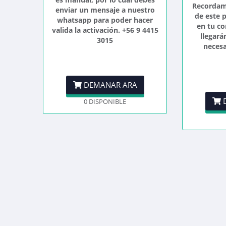
Recordamo
enviar un mensaje a nuestro
de este 
whatsapp para poder hacer
en tu co
valida la activación. +56 9 4415
llegará
3015
necesa
DEMANAR ARA
D
0 DISPONIBLE