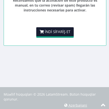
Recordamos que la activación de este producto es
manual, en tu correo (revisar spam) llegarán las
instrucciones necesarias para activar.
İNDI SIFARIŞ ET
Müəllif hüquqları © 2026 LatamStream. Bütün hüquqlar
qorunur.
Azerbaijani