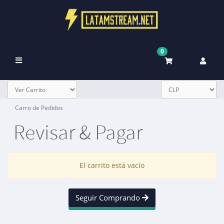
0
Alternar
Navegación
Carro de Pedidos
Revisar & Pagar
El carrito está vacío
Seguir Comprando