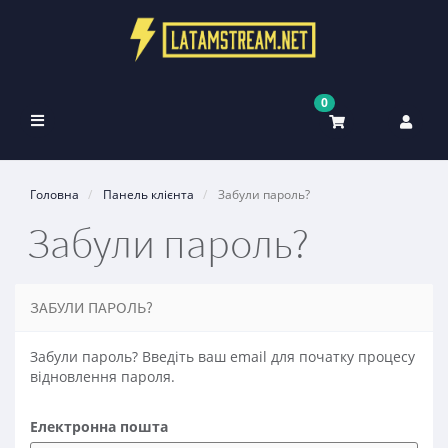
0
Toggle
navigation
Головна
Панель клієнта
Забули пароль?
Забули пароль?
ЗАБУЛИ ПАРОЛЬ?
Забули пароль? Введіть ваш email для початку процесу
відновлення пароля.
Електронна пошта