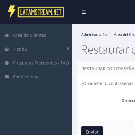
Alternar
Navegación
Administración
Área del Cli
Área de Clientes
Restaurar 
Tienda
Preguntas Frecuentes - FAQ
RESTAURAR CONTRASEÑA
Contáctenos
¿Olvidaste tu contraseña? 
Direcc